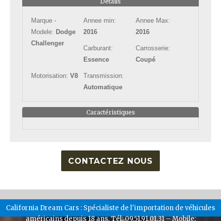
Details
Marque -
Annee min:
Annee Max:
Modele:
Dodge
2016
2016
Challenger
Carburant:
Carrosserie:
Essence
Coupé
Motorisation:
V8
Transmission:
Automatique
Caractéristiques
CONTACTEZ NOUS
California Dream Cars : Spécialiste de l'importation de véhicules
américains depuis 18 ans. Tél: 09.51.91.01.31 – Mobile: